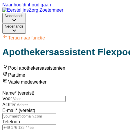
Naar hoofdinhoud gaan
Nederlands
Nederlands
Terug naar functie
Apothekersassistent Flexpoo
Pool apothekersassistenten
Parttime
Vaste medewerker
Name
*
(vereist)
Voor
Achter
E-mail
*
(vereist)
Telefoon